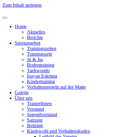
Zum Inhalt springen
Home
Aktuelles
Berichte
Sportangebot
Trainingszeiten
Trainingsorte
Ju & Jiu
Bodentraining
Taekwondo
Inayan Eskrima
Kindertraining
Verhaltensregeln auf der Matte
Galerie
Über uns
TrainerInnen
Vorstand
Jugendvorstand
Satzung
Beiträge
Kindswohl und Verhaltenskodex
Leitbild des Vereins